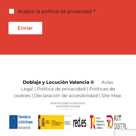
s
c
a
i
C
Acepto la política de privacidad *
j
ó
a
e
n
s
v
i
Enviar
e
l
r
l
i
a
f
s
i
d
c
e
a
v
c
e
i
r
Doblaje y Locución Valencia
©
Aviso
ó
i
Legal
|
Política de privacidad
|
Políticas de
n
f
cookies
|
Declaración de accesibilidad
|
Site Map
i
c
a
c
i
ó
n