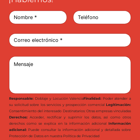
N
o
m
Nombre
Apellidos
b
C
r
o
e
r
*
r
m
C
e
e
o
o
n
m
e
s
e
l
a
n
e
j
t
c
e
a
t
v
Responsable:
Doblaje y Locución Valencia
Finalidad:
Poder atender a
r
r
e
su solicitud sobre los servicios y prospección comercial
Legitimación:
i
ó
r
Consentimiento del interesado Destinatarios: Otras empresas vinculadas
o
n
i
o
Derechos:
Acceder, rectificar y suprimir los datos, así como otros
i
f
m
derechos como se explica en la información adicional
Información
c
i
e
adicional:
Puede consultar la información adicional y detallada sobre
o
c
n
*
Protección de Datos en nuestra
Política de Privacidad
a